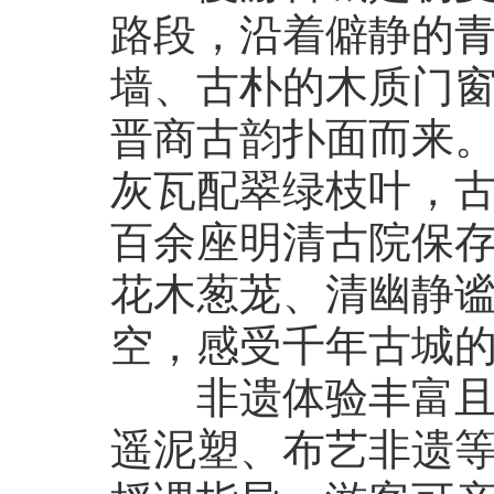
路段，沿着僻静的
墙、古朴的木质门
晋商古韵扑面而来
灰瓦配翠绿枝叶，
百余座明清古院保
花木葱茏、清幽静
空，感受千年古城
非遗体验丰富且治
遥泥塑、布艺非遗