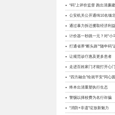
“码”上评价监督 跑出清廉建
公安机关公开通缉10名缅
通过暴力拆迁攫取经济利
计价器一秒跳一元？对“小
打通省界“断头路”“随申码
让规范诊疗惠及更多患者
走进百姓家门才能打开心
“四方融合”绘就平安“同心圆
终本出清重塑执行生态
警惕以择校费为名行诈骗
“消防+非遗”绽放新魅力