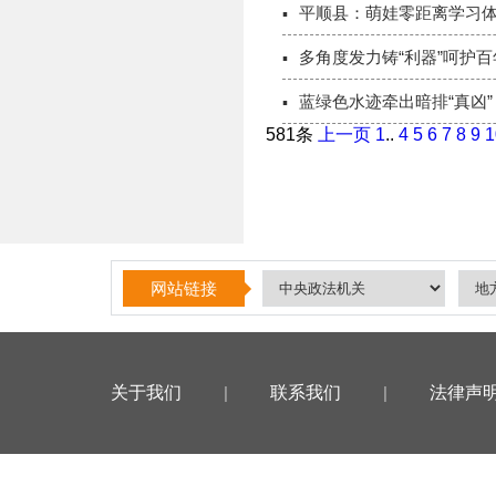
平顺县：萌娃零距离学习
多角度发力铸“利器”呵护
蓝绿色水迹牵出暗排“真凶”
581条
上一页
1
..
4
5
6
7
8
9
1
网站链接
关于我们
|
联系我们
|
法律声