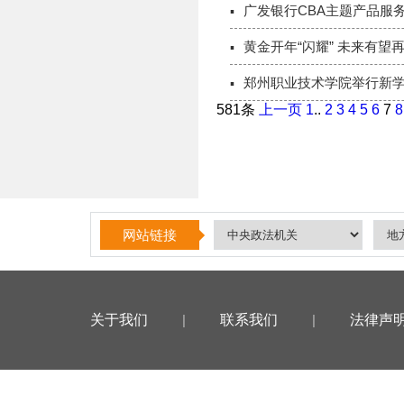
广发银行CBA主题产品服
黄金开年“闪耀” 未来有望
郑州职业技术学院举行新
581条
上一页
1
..
2
3
4
5
6
7
8
网站链接
关于我们
|
联系我们
|
法律声